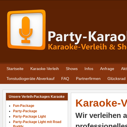
Startseite
Karaoke-Verleih
Shows
Infos
Anfrage
Akt
Tonstudiogeräte Abverkauf
FAQ
Partnerfirmen
Glücksrad
Unsere Verleih-Packages Karaoke
Karaoke-V
Fun-Package
Party-Package
Wir verleihen 
Party-Package Light
Party-Package Light mit Road
professionell
Buddy