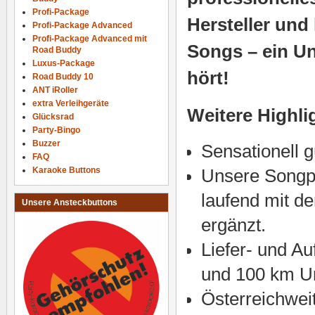
Profi-Package
Hersteller und
Profi-Package Advanced
Profi-Package Advanced mit
Songs – ein U
Road Buddy
Luxus-Package
hört!
Road Buddy 10
ANT iRoller
extra Verleihgeräte
Weitere Highli
Glücksrad
Party-Bingo
Buzzer
Sensationell g
FAQ
Karaoke Buttons
Unsere Songp
laufend mit de
Unsere Ansteckbuttons
ergänzt.
Liefer- und A
und 100 km 
Österreichwei