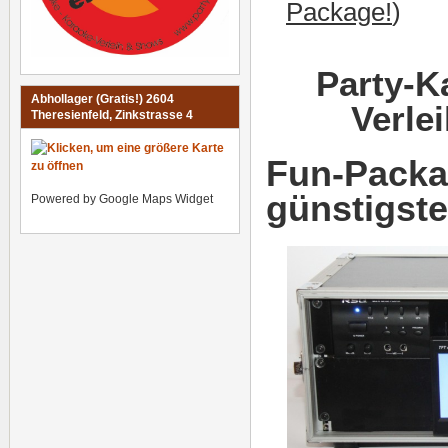
Package!
)
Party-K
Abhollager (Gratis!) 2604
Verle
Theresienfeld, Zinkstrasse 4
Fun-Packa
günstigste
Powered by Google Maps Widget