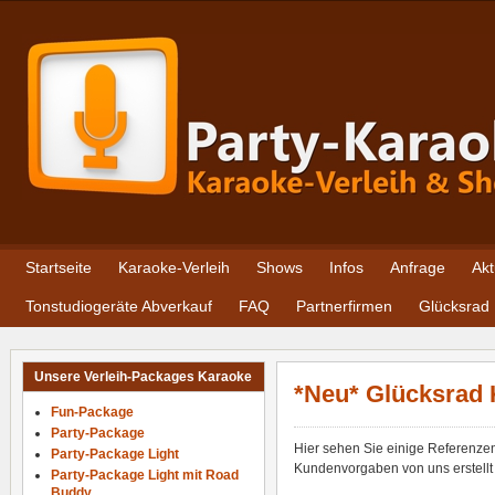
Startseite
Karaoke-Verleih
Shows
Infos
Anfrage
Akt
Tonstudiogeräte Abverkauf
FAQ
Partnerfirmen
Glücksrad
Unsere Verleih-Packages Karaoke
*Neu* Glücksrad
Fun-Package
Party-Package
Hier sehen Sie einige Referenze
Party-Package Light
Kundenvorgaben von uns erstellt 
Party-Package Light mit Road
Buddy