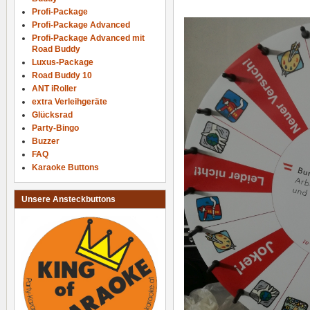
Profi-Package
Profi-Package Advanced
Profi-Package Advanced mit
Road Buddy
Luxus-Package
Road Buddy 10
ANT iRoller
extra Verleihgeräte
Glücksrad
Party-Bingo
Buzzer
FAQ
Karaoke Buttons
Unsere Ansteckbuttons