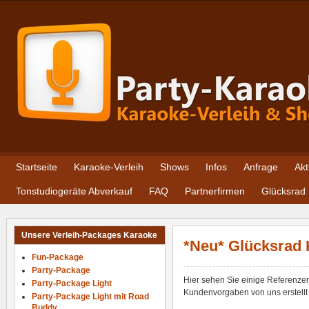
Startseite
Karaoke-Verleih
Shows
Infos
Anfrage
Akt
Tonstudiogeräte Abverkauf
FAQ
Partnerfirmen
Glücksrad
Unsere Verleih-Packages Karaoke
*Neu* Glücksrad
Fun-Package
Party-Package
Hier sehen Sie einige Referenze
Party-Package Light
Kundenvorgaben von uns erstellt 
Party-Package Light mit Road
Buddy