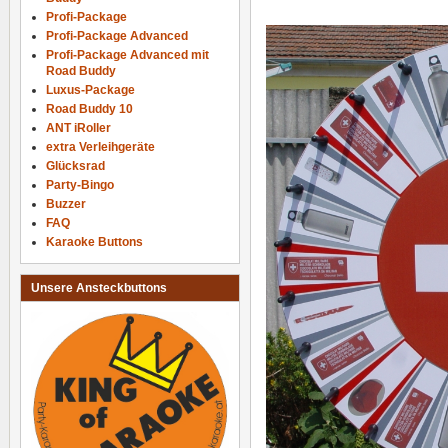
Profi-Package
Profi-Package Advanced
Profi-Package Advanced mit
Road Buddy
Luxus-Package
Road Buddy 10
ANT iRoller
extra Verleihgeräte
Glücksrad
Party-Bingo
Buzzer
FAQ
Karaoke Buttons
Unsere Ansteckbuttons