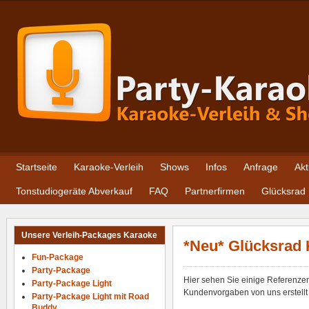
Startseite
Karaoke-Verleih
Shows
Infos
Anfrage
Akt
Tonstudiogeräte Abverkauf
FAQ
Partnerfirmen
Glücksrad
Unsere Verleih-Packages Karaoke
*Neu* Glücksrad
Fun-Package
Party-Package
Hier sehen Sie einige Referenze
Party-Package Light
Kundenvorgaben von uns erstellt 
Party-Package Light mit Road
Buddy