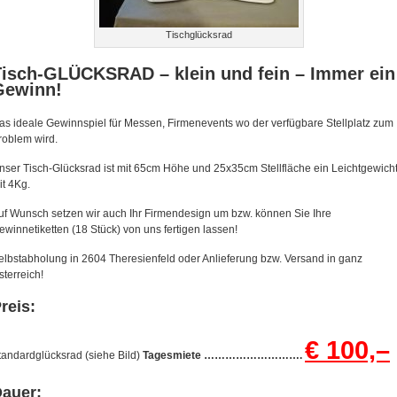
Tischglücksrad
Tisch-GLÜCKSRAD – klein und fein – Immer ein
Gewinn!
as ideale Gewinnspiel für Messen, Firmenevents wo der verfügbare Stellplatz zum
roblem wird.
nser Tisch-Glücksrad ist mit 65cm Höhe und 25x35cm Stellfläche ein Leichtgewich
it 4Kg.
uf Wunsch setzen wir auch Ihr Firmendesign um bzw. können Sie Ihre
ewinnetiketten (18 Stück) von uns fertigen lassen!
elbstabholung in 2604 Theresienfeld oder Anlieferung bzw. Versand in ganz
sterreich!
reis:
€ 100,–
tandardglücksrad (siehe Bild)
Tagesmiete ……………………….
auer: