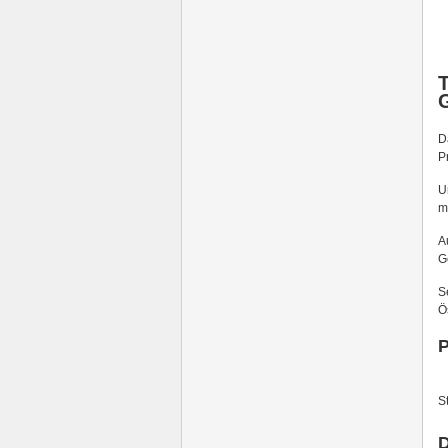
D
P
U
m
A
G
S
Ö
P
S
D