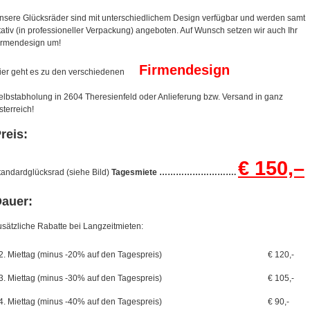
nsere Glücksräder sind mit unterschiedlichem Design verfügbar und werden samt
tativ (in professioneller Verpackung) angeboten. Auf Wunsch setzen wir auch Ihr
irmendesign um!
Firmendesign
ier geht es zu den verschiedenen
elbstabholung in 2604 Theresienfeld oder Anlieferung bzw. Versand in ganz
sterreich!
reis:
€ 150,–
tandardglücksrad (siehe Bild)
Tagesmiete ……………………….
auer:
usätzliche Rabatte bei Langzeitmieten:
2. Miettag (minus -20% auf den Tagespreis)
€ 120,-
3. Miettag (minus -30% auf den Tagespreis)
€ 105,-
4. Miettag (minus -40% auf den Tagespreis)
€ 90,-