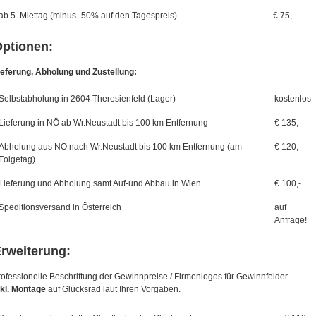
ab 5. Miettag (minus -50% auf den Tagespreis)
€ 75,-
ptionen:
ieferung, Abholung und Zustellung:
Selbstabholung in 2604 Theresienfeld (Lager)
kostenlos
Lieferung in NÖ ab Wr.Neustadt bis 100 km Entfernung
€ 135,-
Abholung aus NÖ nach Wr.Neustadt bis 100 km Entfernung (am
€ 120,-
Folgetag)
Lieferung und Abholung samt Auf-und Abbau in Wien
€ 100,-
Speditionsversand in Österreich
auf
Anfrage!
rweiterung:
rofessionelle Beschriftung der Gewinnpreise / Firmenlogos für Gewinnfelder
nkl. Montage
auf Glücksrad laut Ihren Vorgaben.