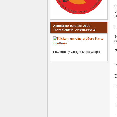
U
S
F
Abhollager (Gratis!) 2604
H
Theresienfeld, Zinkstrasse 4
S
Ö
P
Powered by Google Maps Widget
S
D
z