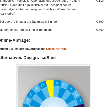
Branden von kompletter Oberfläche des Glücksrades in einem
€ 110,-
Stück (Felder und Logo inklusive) auf Hochglanzpapier.
Damit ist jedes Kundendesign auch in Ihren Wunschfarben
realisierbar!
Betreuer / Animateur pro Tag (max. 8 Stunden)
€ 390,-
Moderator inkl. professionelle Tonanlage
€ 760,-
nline-Anfrage:
enden Sie uns Ihre unverbindliche
Online-Anfrage
.
lternatives Design: IceBlue