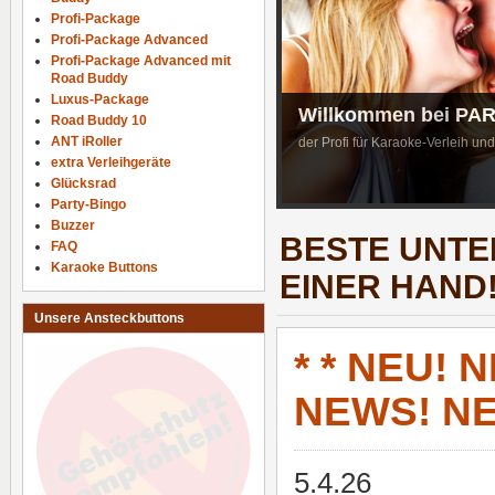
Profi-Package
Profi-Package Advanced
Profi-Package Advanced mit
Road Buddy
Luxus-Package
Willkommen bei P
Road Buddy 10
ANT iRoller
der Profi für Karaoke-Verleih un
extra Verleihgeräte
Glücksrad
Party-Bingo
Buzzer
BESTE UNTE
FAQ
Karaoke Buttons
EINER HAND
Unsere Ansteckbuttons
* * NEU! N
NEWS! NEU
5.4.26